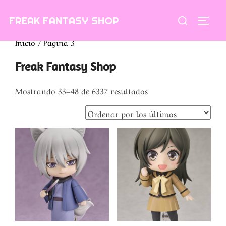
Saltar
Buscar:
FREAK FANTASY SHOP
al
ALTE
contenido
Inicio
/ Página 3
Freak Fantasy Shop
Ordenado
Mostrando 33–48 de 6337 resultados
por
los
últimos