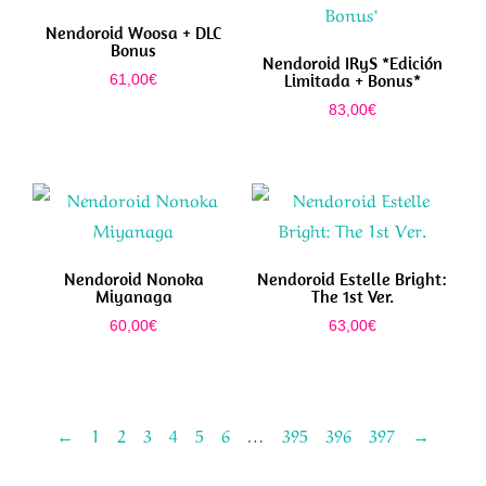
Nendoroid Woosa + DLC
Bonus
Nendoroid IRyS *Edición
Limitada + Bonus*
61,00
€
83,00
€
Nendoroid Nonoka
Nendoroid Estelle Bright:
Miyanaga
The 1st Ver.
60,00
€
63,00
€
←
1
2
3
4
5
6
…
395
396
397
→