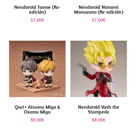
Nendoroid Tomoe (Re-
Nendoroid Nanami
edición)
Momozono (Re-edición)
57,00
€
57,00
€
Qset+ Atsumu Miya &
Nendoroid Vash the
Osamu Miya
Stampede
59,00
€
68,00
€