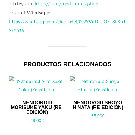
~Telegram:
https://t.me/freakfantasyshop
~Canal Whatsapp:
https://whatsapp.com/chann4el/0029VaDeeJO7T8bXuT
SY5536
PRODUCTOS RELACIONADOS
NENDOROID
NENDOROID SHOYO
MORISUKE YAKU (RE-
HINATA (RE-EDICIÓN)
EDICIÓN)
65,00
€
49,00
€